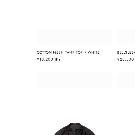
COTTON MESH TANK TOP / WHITE
BELLSLEE
通
¥13,200 JPY
通
¥23,500 
常
常
価
価
格
格