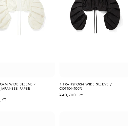
ORM WIDE SLEEVE /
4 TRANSFORM WIDE SLEEVE /
JAPANESE PAPER
COTTON100%
通
¥40,700 JPY
JPY
常
価
格