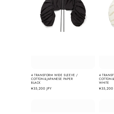
4 TRANSFORM WIDE SLEEVE /
4 TRANSF
COTTON＆JAPANESE PAPER
COTTON＆
BLACK
WHITE
通
¥35,200 JPY
通
¥35,200 
常
常
価
価
格
格