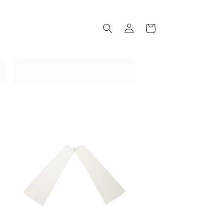
ロ
カ
グ
ー
イ
ト
ン