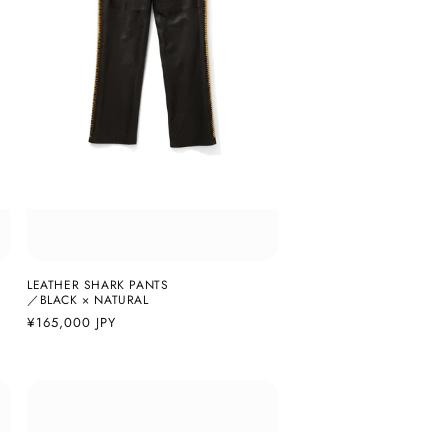
LEATHER SHARK PANTS
／BLACK × NATURAL
通
¥165,000 JPY
常
価
格