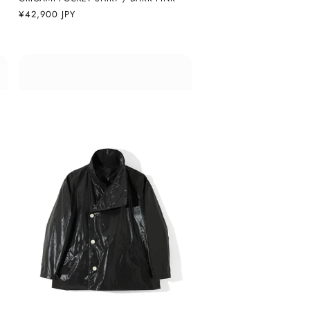
通
¥42,900 JPY
常
価
格