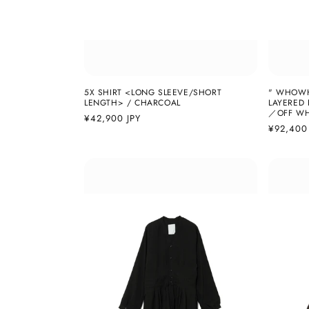
5X SHIRT <LONG SLEEVE/SHORT
" WHOWHA
LENGTH> / CHARCOAL
LAYERED
／OFF WH
通
¥42,900 JPY
通
¥92,400
常
常
価
価
格
格