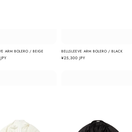
VE ARM BOLERO / BEIGE
BELLSLEEVE ARM BOLERO / BLACK
JPY
通
¥25,300 JPY
常
価
格