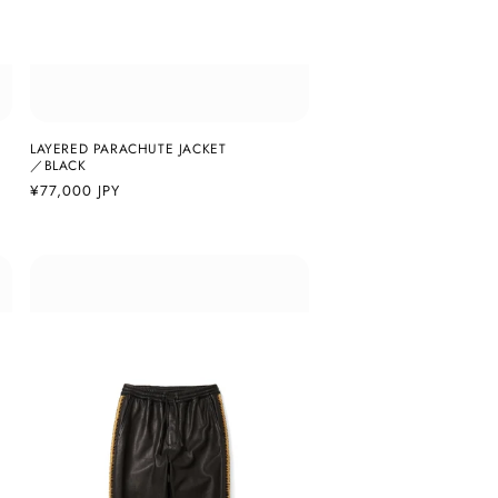
LAYERED PARACHUTE JACKET
／BLACK
通
¥77,000 JPY
常
価
格