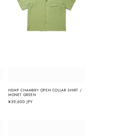
HEMP CHAMBRY OPEN COLLAR SHIRT /
MONET GREEN
通
¥39,600 JPY
常
価
格