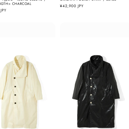
NGTH> CHARCOAL
通
¥42,900 JPY
JPY
常
価
格