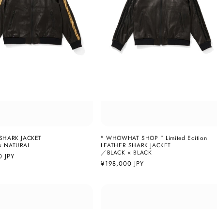
SHARK JACKET
" WHOWHAT SHOP " Limited Edition
× NATURAL
LEATHER SHARK JACKET
／BLACK × BLACK
0 JPY
通
¥198,000 JPY
常
価
格