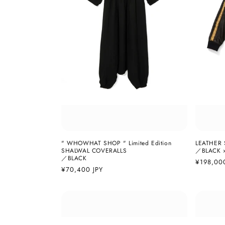
" WHOWHAT SHOP " Limited Edition
LEATHER 
SHALWAL COVERALLS
／BLACK 
／BLACK
通
¥198,00
通
¥70,400 JPY
常
常
価
価
格
格