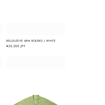
BELLSLEEVE ARM BOLERO / WHITE
通
¥25,300 JPY
常
価
格