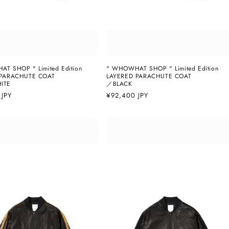
T SHOP " Limited Edition
" WHOWHAT SHOP " Limited Edition
 PARACHUTE COAT
LAYERED PARACHUTE COAT
ITE
／BLACK
 JPY
通
¥92,400 JPY
常
価
格