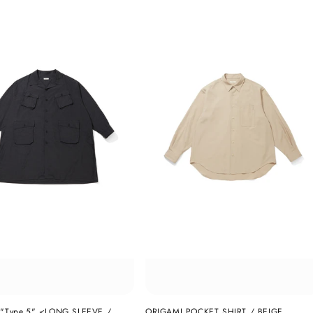
 "Type.5" <LONG SLEEVE /
ORIGAMI POCKET SHIRT / BEIGE